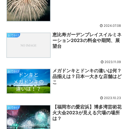
2024.07.08
恵比寿ガーデンプレイスイルミネ
おでかけ
ーション2023の料金や期間、展
望台
2023.11.09
メガドンキとドンキの違いは何？
おでかけ
品揃えは？日本一大きな店舗はど
こ
2023.10.23
【福岡市の愛宕浜】博多湾芸術花
おでかけ
火大会2023が見える穴場の場所
は？