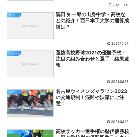
2021.10.11
隅田 知一郎の出身中学・高校な
スポーツ
どの紹介！西日本工大学の通算成
績は？
2021.10.07
選抜高校野球2021の優勝予想！
スポーツ
注目の組み合わせと選手！結果速
報
2021.03.18
名古屋ウィメンズマラソン2023
スポーツ
の交通規制！混雑や渋滞にご注
意！
2021.03.12
高校サッカー選手権の歴代優勝校
スポーツ