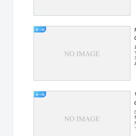
食べ物
食べ物