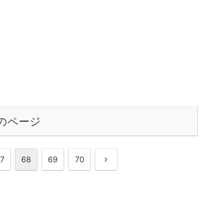
のページ
次
7
68
69
70
へ