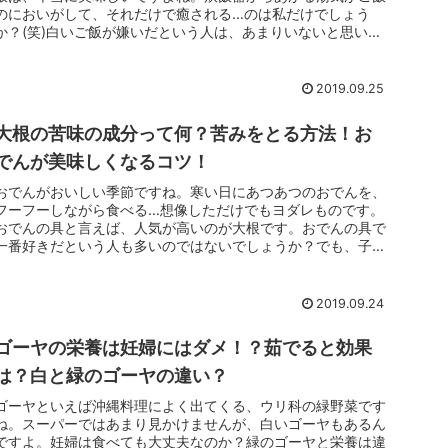
のにおいがして、それだけで癒される…のは私だけでしょう
か？(笑)白いご飯が嫌いだという人は、あまりいないと思いま
すが、自分では美...
2019.09.25
大根の苦味の成分って何？苦みをとる方法！お
でんが美味しくなるコツ！
おでんがおいしい季節ですね。寒い日にあつあつのおでんを、
フーフーしながら食べる…想像しただけでもヨダレものです。
おでんの具と言えば、人気が高いのが大根です。おでんの具で
一番好きだという人も多いのではないでしょうか？でも、子ど
もたちにとっては...
2019.09.24
ゴーヤの栄養は妊婦にはダメ！？茹でると効果
は？白と緑のゴーヤの違い？
ゴーヤといえば沖縄料理によく出てくる、ウリ科の緑野菜です
ね。スーパーではあまり見かけませんが、白いゴーヤもあるん
ですよ。妊婦は食べても大丈夫なのか？緑のゴーヤと栄養は違