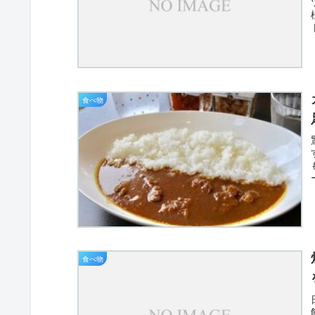
食べ物
食べ物