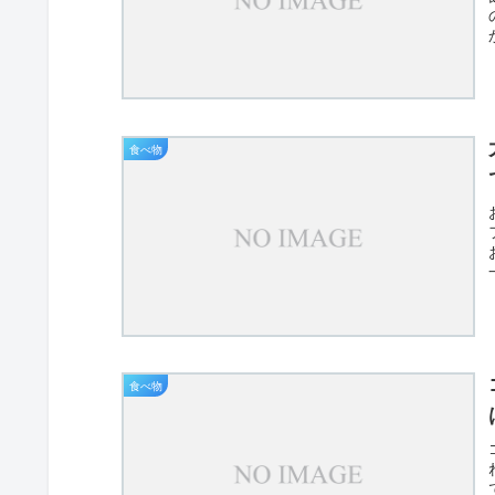
食べ物
食べ物