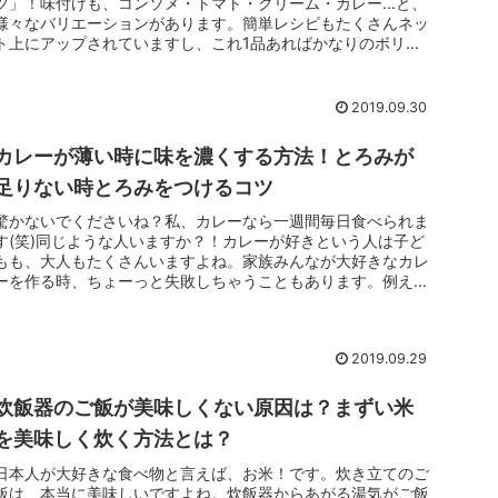
ツ」！味付けも、コンソメ・トマト・クリーム・カレー…と、
様々なバリエーションがあります。簡単レシピもたくさんネッ
ト上にアップされていますし、これ1品あればかなりのボリュ
ームになるので、今や...
2019.09.30
カレーが薄い時に味を濃くする方法！とろみが
足りない時とろみをつけるコツ
驚かないでくださいね？私、カレーなら一週間毎日食べられま
す(笑)同じような人いますか？！カレーが好きという人は子ど
もも、大人もたくさんいますよね。家族みんなが大好きなカレ
ーを作る時、ちょーっと失敗しちゃうこともあります。例え
ば、水を入れすぎ...
2019.09.29
炊飯器のご飯が美味しくない原因は？まずい米
を美味しく炊く方法とは？
日本人が大好きな食べ物と言えば、お米！です。炊き立てのご
飯は、本当に美味しいですよね。炊飯器からあがる湯気がご飯