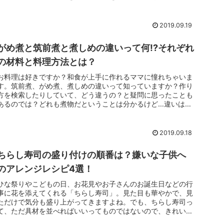
っていますか？お...
2019.09.19
がめ煮と筑前煮と煮しめの違いって何!?それぞれ
の材料と料理方法とは？
お料理は好きですか？和食が上手に作れるママに憧れちゃいま
す。筑前煮、がめ煮、煮しめの違いって知っていますか？作り
方を検索したりしていて、どう違うの？と疑問に思ったことも
あるのでは？どれも煮物だということは分かるけど…違いは分
からないという人...
2019.09.18
ちらし寿司の盛り付けの順番は？嫌いな子供へ
のアレンジレシピ4選！
ひな祭りやこどもの日、お花見やお子さんのお誕生日などの行
事に花を添えてくれる「ちらし寿司」。見た目も華やかで、見
ただけで気分も盛り上がってきますよね。でも、ちらし寿司っ
て、ただ具材を並べればいいってものではないので、きれいな
盛り付けに苦労し...