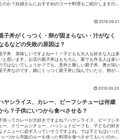
うのか？妊婦さんにおすすめのゴーヤ料理もご紹介しますの
で、お役に立てれば...
2019.09.21
親子丼がくっつく・卵が固まらない・汁がなく
なるなどの失敗の原因は？
親子丼、美味しいですよねー！！子どもも大人も好きな人は多
いと思います。お店の親子丼はもちろん、家でも作る人は多い
のではないでしょうか？でも、意外と難しい親子丼、奥が深い
親子丼なのです。鍋にくっつく親子丼に悩んでいたり、卵がう
まく固まらないと...
2019.09.20
ハヤシライス、カレー、ビーフシチューは何歳
から？子供にいつから食べさせる？
子供ってカレーが大好きですよね？ハヤシライス、ビーフシチ
ュー、クリームシチュー、ハッシュドビーフも、子どもの好き
なメニューに必ず入っていそうですよね。では子どもはいった
いいつから市販のルーを使った料理を食べさせてもいいのか知