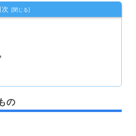
目次
？
もの