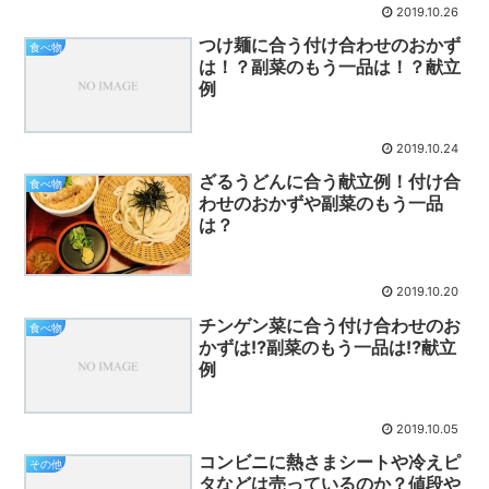
2019.10.26
つけ麺に合う付け合わせのおかず
食べ物
は！？副菜のもう一品は！？献立
例
2019.10.24
ざるうどんに合う献立例！付け合
食べ物
わせのおかずや副菜のもう一品
は？
2019.10.20
チンゲン菜に合う付け合わせのお
食べ物
かずは⁉副菜のもう一品は⁉献立
例
2019.10.05
コンビニに熱さまシートや冷えピ
その他
タなどは売っているのか？値段や