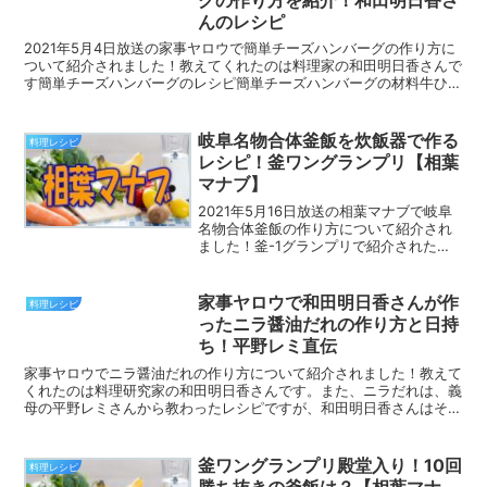
んのレシピ
2021年5月4日放送の家事ヤロウで簡単チーズハンバーグの作り方に
ついて紹介されました！教えてくれたのは料理家の和田明日香さんで
す簡単チーズハンバーグのレシピ簡単チーズハンバーグの材料牛ひき
肉豚ひき肉たまねぎえのきコショウ（適量）油ソース（...
岐阜名物合体釜飯を炊飯器で作る
料理レシピ
レシピ！釜ワングランプリ【相葉
マナブ】
2021年5月16日放送の相葉マナブで岐阜
名物合体釜飯の作り方について紹介され
ました！釜-1グランプリで紹介された岐
阜名物合体釜飯を炊飯器で作ってみまし
ょう。最終的には、釜ワングランプリで
11連勝しました。岐阜名物合体釜飯のレ
家事ヤロウで和田明日香さんが作
料理レシピ
シピ岐阜名物合...
ったニラ醤油だれの作り方と日持
ち！平野レミ直伝
家事ヤロウでニラ醤油だれの作り方について紹介されました！教えて
くれたのは料理研究家の和田明日香さんです。また、ニラだれは、義
母の平野レミさんから教わったレシピですが、和田明日香さんはその
ニラだれをオリジナルの濃厚ニラだれにアレンジしています...
釜ワングランプリ殿堂入り！10回
料理レシピ
勝ち抜きの釜飯は？【相葉マナ