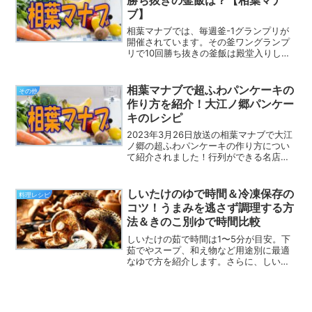
ブ】
相葉マナブでは、毎週釜-1グランプリが
開催されています。その釜ワングランプ
リで10回勝ち抜きの釜飯は殿堂入りしま
す。その10連勝して殿堂入りした釜飯を
過去にさかのぼって調べてみました。そ
の殿堂入りした釜飯を作ってみましょ
相葉マナブで超ふわパンケーキの
その他
う！！相葉マナブでも...
作り方を紹介！大江ノ郷パンケー
キのレシピ
2023年3月26日放送の相葉マナブで大江
ノ郷の超ふわパンケーキの作り方につい
て紹介されました！行列ができる名店の
アレを作りたい！という企画で今回は、
大江ノ郷さんの賞味期限１０分！？の超
ふわパンケーキを再現してみます。大江
しいたけのゆで時間＆冷凍保存の
料理レシピ
ノ郷の超ふわパンケ...
コツ！うまみを逃さず調理する方
法＆きのこ別ゆで時間比較
しいたけの茹で時間は1〜5分が目安。下
茹でやスープ、和え物など用途別に最適
なゆで方を紹介します。さらに、しいた
けの下茹で方法と冷凍保存のコツを解説
します。うまみを逃さず調理するポイン
トや、きのこ別ゆで時間比較もまとめま
した。お役に立てること...