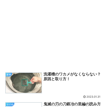
洗濯槽のワカメがなくならない？
家事
原因と取り方！
2023.01.31
鬼滅の刃の刀鍛冶の里編の読み方
その他