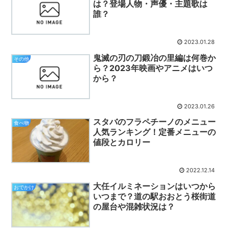
は？登場人物・声優・主題歌は
誰？
2023.01.28
鬼滅の刃の刀鍛冶の里編は何巻か
その他
ら？2023年映画やアニメはいつ
から？
2023.01.26
スタバのフラペチーノのメニュー
食べ物
人気ランキング！定番メニューの
値段とカロリー
2022.12.14
大任イルミネーションはいつから
おでかけ
いつまで？道の駅おおとう桜街道
の屋台や混雑状況は？